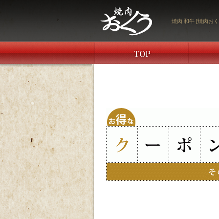
焼肉 和牛 [焼肉おく