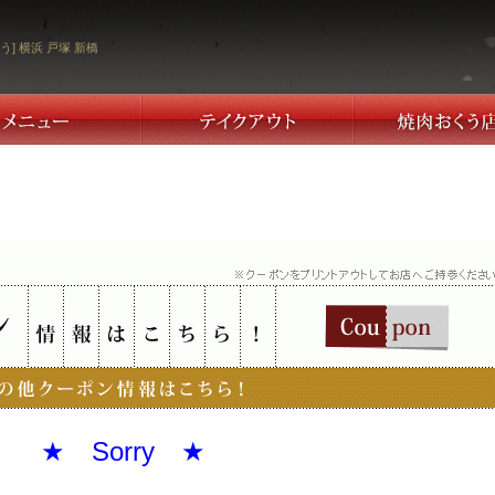
う] 横浜 戸塚 新橋
ｍｍｍ
★ Sorry
★
ｇｇｇｇｇ