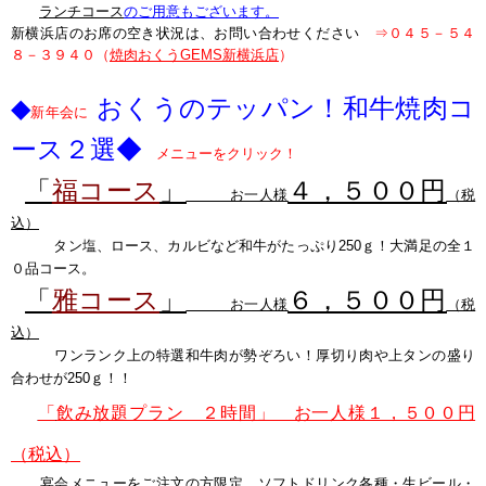
ランチコース
のご用意もございます。
新横浜店のお席の空き状況は、お問い合わせください
⇒０４５－５４
８－３９４０（
焼肉おくうGEMS新横浜店
）
◆
おくうのテッパン！和牛焼肉コ
新年会に
ース２選
◆
メニューをクリック！
「
福コース
」
４，５００円
お一人様
（税
込）
タン塩、ロース、カルビなど和牛がたっぷり250ｇ！大満足の全１
０品コース。
「
雅コース
」
６，５００円
お一人様
（税
込）
ワンランク上の特選和牛肉が勢ぞろい！厚切り肉や上タンの盛り
合わせが250ｇ！！
「
飲み放題プラン ２時間」 お一人様１，５００円
（税込）
宴会メニューをご注文の方限定。ソフトドリンク各種・生ビール・