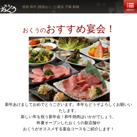
焼肉 和牛 [焼肉おくう] 横浜 戸塚 新橋
おすすめ宴会！
おくうの
新年あけましておめでとうございます。本年もどうぞよろしくお願いい
たします。
新しい年を祝う新年会！和牛焼肉はいかがでしょう。
昨夏オープンしたおくうの新店舗や
おくうが
オススメする宴会コースをご紹介します！