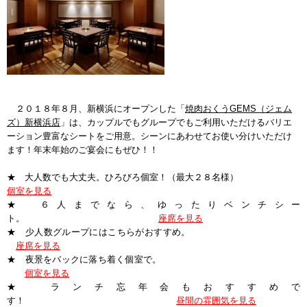
２０１８年８月、新横浜にオープンした「
焼肉おくうGEMS（ジェム
ズ）新横浜店
」は、カップルでもグループでもご利用いただけるバリエ
ーション豊富なシートをご用意。シーンにあわせてお使い分けいただけ
ます！年末年始のご宴会にもぜひ！！
＝＝＝
★ 大人数でも大丈夫。ひろびろ個室！（最大２８名様）
個室を見る
★
６人までなら、ゆったりベンチシー
ト。
座席
を見る
★
少人数グループにはこちらがおすすめ。
座席を見る
★
夜景をバックに落ち着く個室で。
個室を見る
★
ランチ忘年会もおすすめで
す！
昼間の雰囲気
を見る