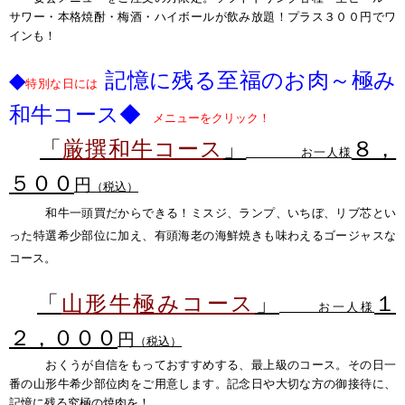
サワー・本格焼酎・梅酒・ハイボールが飲み放題！
プラス３００円でワ
インも！
◆
記憶に残る至福のお肉～極み
特別な日には
和牛コース
◆
メニューをクリック！
「
厳撰和牛
コース
」
８，
お一人様
５００
円
（税込
）
和牛一頭買だからできる！ミスジ、ランプ、いちぼ、リブ芯とい
った特選希少部位に加え、
有頭海老の海鮮焼きも味わえるゴージャスな
コース。
「
山形牛極み
コース
」
１
お一人様
２，０００
円
（税込）
おくうが自信をもっておすすめする、最上級のコース。その日一
番の山形牛希少部位肉をご用意します。
記念日や大切な方の御接待に、
記憶に残る究極の焼肉を！