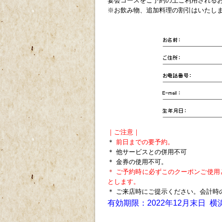
宴会コースをご予約の上ご利用される
※お飲み物、追加料理の割引はいたし
｜ご注意｜
＊
前日までの要予約。
＊ 他サービスとの併用不可
＊ 金券の使用不可。
＊
ご予約時に必ずこのクーポンご使用
とします。
＊ ご来店時にご提示ください。会計時
有効期限：2022年12
月末日
横
ｐ