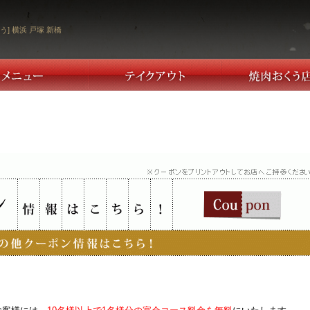
う] 横浜 戸塚 新橋