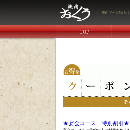
焼肉 和牛 [焼肉おく
ｐ
ｐ
★宴会コース 特別割引★