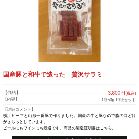
国産豚と和牛で造った 贅沢サラミ
【価格】
3,800円
(税込)
【内容】
1袋50g 10袋セット
【詳細コメント】
横浜ビーフと山形一番豚で作りました。国産の牛と豚なので脂の口どけ
がさらっとしています。
ビールにもワインにも最適です。商品の製造証明書は
こちら
。