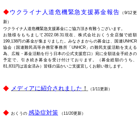
◆
ウクライナ人道危機緊急支援募金報告
（9/12更
新）
ウクライナ人道危機緊急支援募金にご協力頂き有難うございます。
お陰様をもちまして2022.08.31現在、株式会社おくう全店舗で総額
199,138円の募金が集まりました。みなさまからの募金は、国連UNHCR
協会（国連難民高等弁務官事務所「UNHCR」の難民支援活動を支える
為、広報・募金活動を行う日本の公式支援窓口）宛に全額送金手続きの
予定で、引き続き募金を受け付けております。（募金総額のうち、
81,831円は送金済み）皆様の温かいご支援宜しくお願い致します。
◆
メディアに紹介されました
！
（1/11更新）
◆
感染症対策
おくうの
（11/20更新）