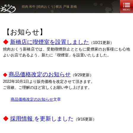
焼肉 和牛 [焼肉おくう] 横浜 戸塚 新橋
【お知らせ】
◆
新橋店に喫煙室を設置しました
（10/21更新）
焼肉おくう新橋店では、受動喫煙防止とともに愛煙家のお客様にも心地
よいお店であるよう、新たに「喫煙室」を設置いたしました。
◆
商品
価格改定のお知らせ
（9/29更新）
2022年10月1日より販売価格を改定させて頂きます。
ご容赦、ご理解のほど宜しくお願い申し上げます。
商品
価格改定のお知らせ
文章
◆
採用情報
を更新しました
（9/16更新）