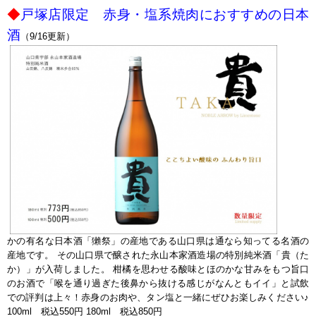
◆
戸塚店限定 赤身・塩系焼肉におすすめの日本
酒
（9/16更新）
かの有名な日本酒「獺祭」の産地である山口県は通なら知ってる名酒の
産地です。 その山口県で醸された永山本家酒造場の特別純米酒「貴（た
か）」が入荷しました。 柑橘を思わせる酸味とほのかな甘みをもつ旨口
のお酒で「喉を通り過ぎた後鼻から抜ける感じがなんともイイ」と試飲
での評判は上々！赤身のお肉や、タン塩と一緒にぜひお楽しみください♪
100ml 税込550円 180ml 税込850円