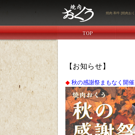
焼肉 和牛 [焼肉おく
【お知らせ】
◆
秋の感謝祭まもなく開催