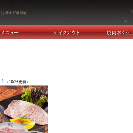
う] 横浜 戸塚 新橋
！
（10/26更新）