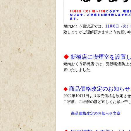
焼肉おくう藤沢店では、
11月8日（火）
致しますがご理解頂きますようお願い
◆
新橋店に喫煙室を設置
焼肉おくう新橋店では、受動喫煙防止
置いたしました。
◆
商品
価格改定のお知らせ
2022年10月1日より販売価格を改定さ
ご容赦、ご理解のほど宜しくお願い申
商品
価格改定のお知らせ
文章