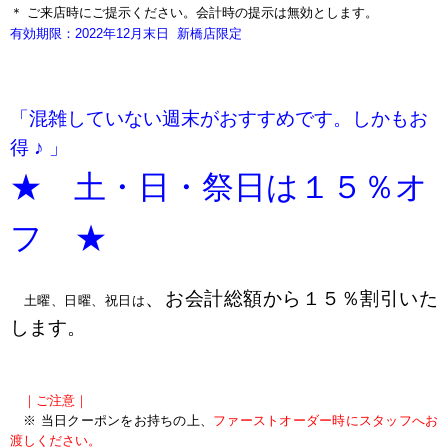
＊ ご来店時にご提示ください。会計時の提示は無効とします。
有効期限：2022年12
月末日
新橋店限定
「混雑していない週末がおすすめです。しかもお
得 ♪ 」
★ 土・日・祭日は１５％オ
フ ★
ｐ
、お会計総額から１５％割引いた
土曜、日曜、祝日は
します。
ｐ
｜ご注意｜
※ 当日クーポンをお持ちの上、
ファーストオーダー時にスタッフへお
渡しください。