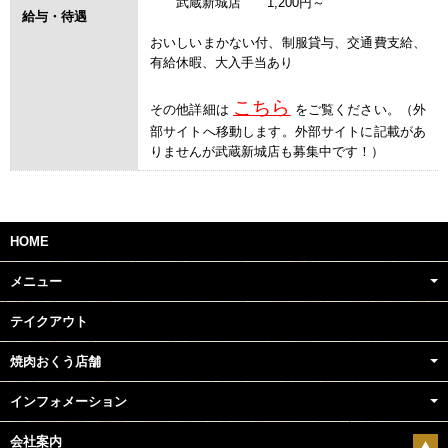
武蔵新城店 1,200円～
給与・待遇
おいしいまかない付、制服貸与、交通費支給、
有給休暇、大入手当あり
こちら
その他詳細は
をご覧ください。（外
部サイトへ移動します。外部サイトに記載があ
りませんが武蔵新城店も募集中です！
）
HOME
メニュー
テイクアウト
焼肉おくう店舗
インフォメーション
会社案内