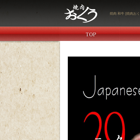
焼肉 和牛 [焼肉おく