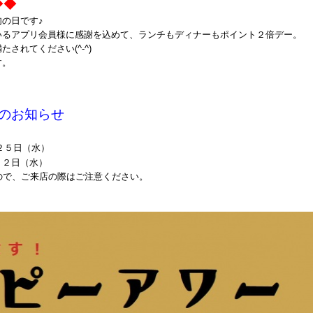
◆◆
の日です♪
いるアプリ会員様に感謝を込めて、ランチもディナーもポイント２倍デー。
されてください(^-^)
す。
店
のお知らせ
２５日（水）
２２日（水）
ので、ご来店の際はご注意ください。