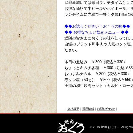
武蔵新城店では毎日ランチタイムと１
お得な価格で生ビールやハイボール、
ランチイムに内緒で一杯！夕暮れ時に
◆◆お試しください！おくうの味◆◆
◆◆ お得なちょい飲みメニュー ◆◆
近隣の皆さまにおくうの味を知ってほ
自慢のブランド和牛肉や人気のタン塩
ださい。
本日の煮込み ￥300（税込￥330）
ちょっとキムチ各種 ￥300（税込￥33
おつまみナムル ￥300（税込￥330）
赤タン塩（50ｇ） ￥500（税込￥550
王道の和牛焼肉セット（カルビ・ロース・ハ
ｐ
ｐ
｜
会社概要
｜
採用情報
｜
お問い合わせ
｜
© 2015 焼肉 おくう. All rights 