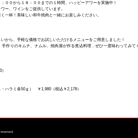
７：００から１８：００までの１時間、ハッピーアワーを実施中！
サワー、ワインをご提供しています。
軽く一杯！美味しい和牛焼肉と一緒にお楽しみください。
しいから、手軽な価格でお試しいただけるメニューをご用意しました！
、手作りのキムチ、ナムル、焼肉屋が作る煮込料理…ぜひ一度味わってみて
0）
）
ラミ各50ｇ） ￥1,980（税込￥2,178）
reserved.