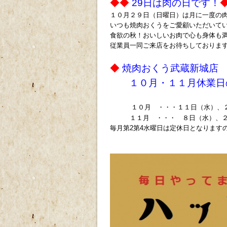
◆◆
29日は肉の日です！
１０月２９日（日曜日）は月に一度の肉
いつも焼肉おくうをご愛顧いただいて
食欲の秋！おいしいお肉で心も身体も満た
従業員一同ご来店をお待ちしておりま
◆
焼肉おくう武蔵新城
１０月・１１月休業日
１０月 ・・・１１日（水）、
１１
月 ・・・ ８日（水）、
毎月第2第4水曜日は定休日となります