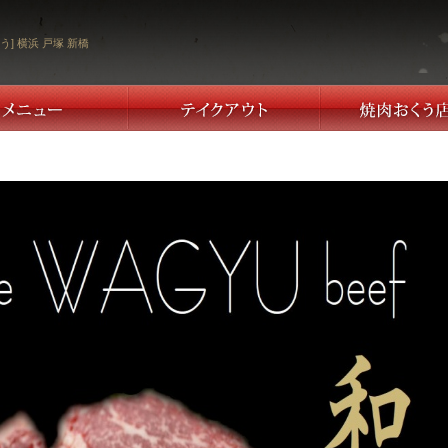
う] 横浜 戸塚 新橋