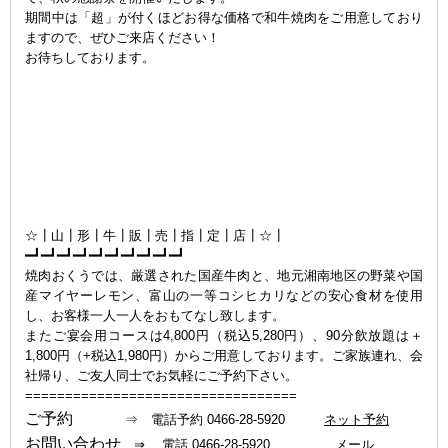
期間中は「超」が付くほどお得な価格で和牛焼肉をご用意しており
ますので、ぜひご来店ください！
お待ちしております。
ｐ11/24.25.26の3日間、焼肉おくうでは日頃のご愛顧に感謝を込
めて、秋の感謝祭を開催いたします。
期間中は「超」が付くほどお得な価格で和牛焼肉をご用意しており
ますので、ぜひご来店ください！
お待ちしております。
☆┃山┃形┃牛┃販┃売┃指┃定┃店┃☆┃
━┛━┛━┛━┛━┛━┛━┛━┛━┛━┛
焼肉おくうでは、厳選された国産牛肉と、地元湘南地区の野菜や国
産マイヤーレモン、富山の一等コシヒカリなどの安心食材を使用
し、お客様一人一人をおもてなし致します。
またご宴会用コースは4,800円（税込5,280円）、90分飲放題は＋
1,800円（+税込1,980円）からご用意しております。ご家族連れ、会
社帰り、ご友人同士でお気軽にご予約下さい。
==================================
ご予約
⇒ 電話予約 0466-28-5920
ネット予約
お問い合わせ
⇒ 電話 0466-28-5920
メール