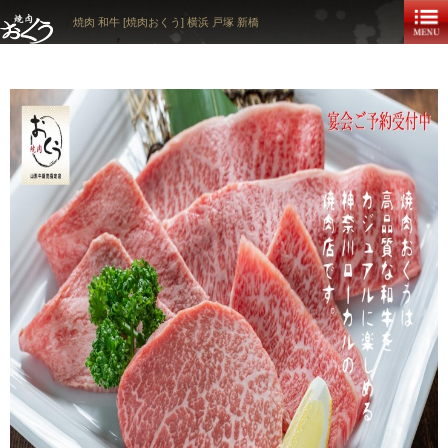
焼肉 和牛 [焼肉おくう] 横浜 戸塚 新橋