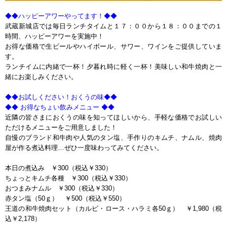
ｐ
◆◆ハッピーアワーやってます！◆◆
武蔵新城店では毎日ランチタイムと１７：００から１８：００までの１
時間、ハッピーアワーを実施中！
お得な価格で生ビールやハイボール、サワー、ワインをご提供していま
す。
ランチイムに内緒で一杯！夕暮れ時に軽く一杯！美味しい和牛焼肉と一
緒にお楽しみください。
◆◆お試しください！おくうの味◆◆
◆◆ お得なちょい飲みメニュー ◆◆
近隣の皆さまにおくうの味を知ってほしいから、手軽な価格でお試しい
ただけるメニューをご用意しました！
自慢のブランド和牛肉や人気のタン塩、手作りのキムチ、ナムル、焼肉
屋が作る煮込料理…ぜひ一度味わってみてください。
本日の煮込み ￥300（税込￥330）
ちょっとキムチ各種 ￥300（税込￥330）
おつまみナムル ￥300（税込￥330）
赤タン塩（50ｇ） ￥500（税込￥550）
王道の和牛焼肉セット（カルビ・ロース・ハラミ各50ｇ） ￥1,980（税
込￥2,178）