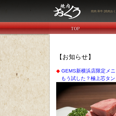
焼肉 和牛 [焼肉おく
【お知らせ】
◆
GEMS新横浜店限定メ
もう試した？極上芯タン