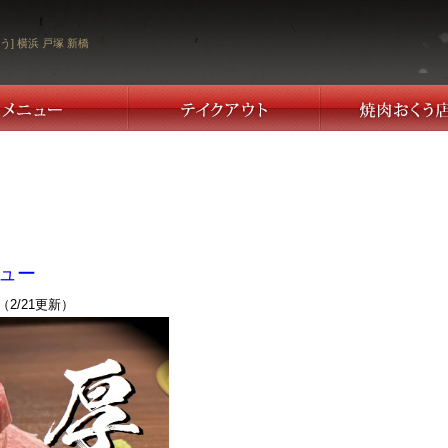
う] 横浜 戸塚 新橋
ニュー
（2/21更新）