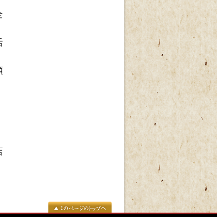
全
活
願
店