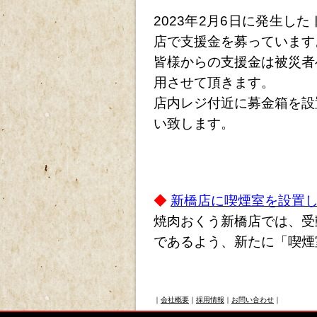
2023年2月6日に発生
店で支援金を募っています
皆様からの支援金は被災者
用させて頂きます。
店内レジ付近に募金箱を設
い致します。
◆
新橋店に喫煙室を設置
焼肉おくう新橋店では、受
であるよう、新たに「喫煙
｜
会社概要
｜
採用情報
｜
お問い合わせ
｜