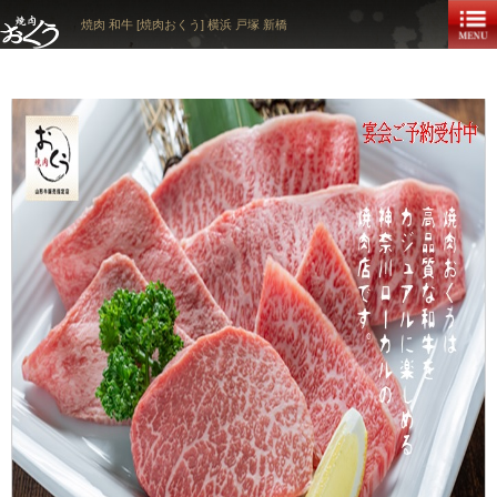
焼肉 和牛 [焼肉おくう] 横浜 戸塚 新橋