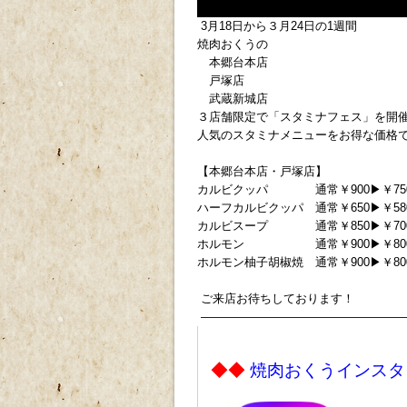
3月18日から３月24日の1週間
焼肉おくうの
本郷台本店
戸塚店
武蔵新城店
３店舗限定で「スタミナフェス」を開
人気のスタミナメニューをお得な価格
【本郷台本店・戸塚店】
カルビクッパ 通常￥900▶￥750(
ハーフカルビクッパ 通常￥650▶￥580
カルビスープ 通常￥850▶￥700(
ホルモン 通常￥900▶￥800(
ホルモン柚子胡椒焼 通常￥900▶￥800
ご来店お待ちしております！
—————————————————
p
◆◆
焼肉おくうインス
ｐ