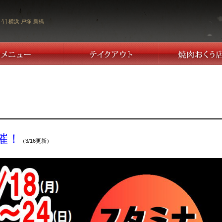
う] 横浜 戸塚 新橋
催！
（3/16更新）