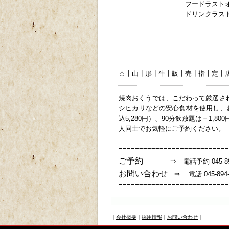
フードラスト
ドリンクラストオーダー
ｐ
————————————————
☆┃山┃形┃牛┃販┃売┃指┃定┃
焼肉おくうでは、こだわって厳選さ
シヒカリなどの安心食材を使用し、お
込5,280円）、90分飲放題は＋1,
人同士でお気軽にご予約ください。
===========================
ご予約
⇒ 電話予約 045-894-
お問い合わせ
⇒ 電話 045-
===========================
｜
会社概要
｜
採用情報
｜
お問い合わせ
｜