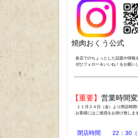
焼肉おくう公式
ｐ
各店でのちょっとした話題や情報
ぜひフォロー＆いいね！をお願い
P
————————————————
p
p
【重要】
営業時間
１１月２４日（金）より閉店時間
お客様にはご迷惑をお掛け致します
ｐ
ｐ
閉店時間 22：30（