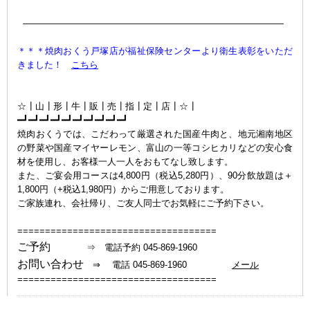
—————————————————————————————
＊＊＊焼肉おくう戸塚店が福祉保険センターより衛生表彰をいただ
きました！
こちら
ｐ
ｐ
☆┃山┃形┃牛┃販┃売┃指┃定┃店┃☆┃
━┛━┛━┛━┛━┛━┛━┛━┛━┛━┛
焼肉おくうでは、こだわって厳選された国産牛肉と、地元湘南地区
の野菜や国産マイヤーレモン、富山の一等コシヒカリなどの安心食
材を使用し、お客様一人一人をおもてなし致します。
また、ご宴会用コースは4,800円（税込5,280円）、90分飲放題は＋
1,800円（+税込1,980円）からご用意しております。
ご家族連れ、会社帰り、ご友人同士でお気軽にご予約下さい。
====================================
ご予約
⇒ 電話予約 045-869-1960
お問い合わせ
⇒ 電話 045-869-1960
メール
====================================