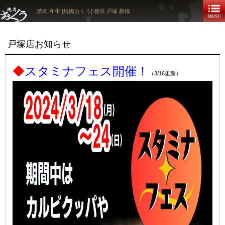
焼肉 和牛 [焼肉おくう] 横浜 戸塚 新橋
戸塚店お知らせ
◆
スタミナフェス開催！
（3/16更新）