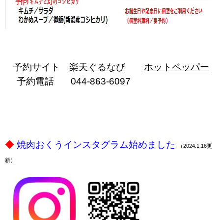
p
p
予約サイト
楽天ぐるなび
ホットペッパー
予約電話 044-863-6097
ｐ
ｐ
ｐ
ｐ
◆
焼肉おくうインスタグラム始めました
（2024.1.16更
新）
ｐ