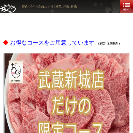
焼肉 和牛 [焼肉おくう] 横浜 戸塚 新橋
ｐ
◆
お得なコースをご用意しています
（2024.2.9更新）