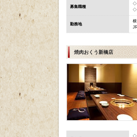
◇
募集職種
◇
横
勤務地
J
ｐ
ｐ
焼肉おくう新橋店
◇