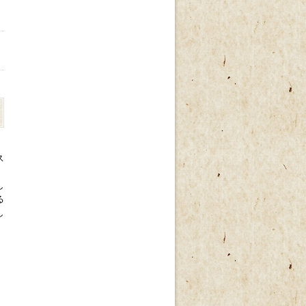
ス
。
し
る
し