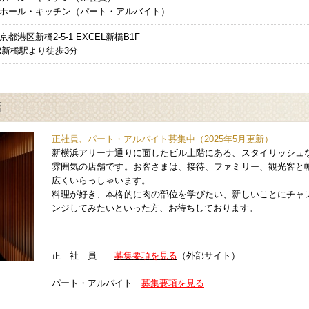
ホール・キッチン（パート・アルバイト）
京都港区新橋2-5-1 EXCEL新橋B1F
R新橋駅より徒歩3分
店
正社員、パート・アルバイト募集中（2025年5月更新）
新横浜アリーナ通りに面したビル上階にある、スタイリッシュ
雰囲気の店舗です。お客さまは、接待、ファミリー、観光客と
広くいらっしゃいます。
料理が好き、本格的に肉の部位を学びたい、新しいことにチャ
ンジしてみたいといった方、お待ちしております。
正 社 員
募集要項を見る
（外部サイト）
パート・アルバイト
募集要項を見る