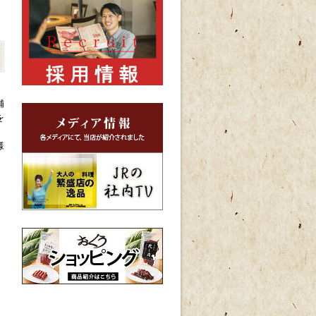
舗
を
様