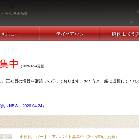
う] 横浜 戸塚 新橋
集中
（2026.4/24更新）
て、正社員の増員を継続して行っております。おくうと一緒に成長してくれ
EW 2026.04.24）
正社員、パート・アルバイト募集中（2025年5月更新）