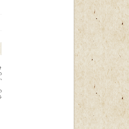
オ
の
い
。
の
る