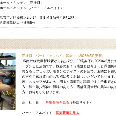
ホール・キッチン（正社員）
ホール・キッチン（パート・アルバイト）
浜市港北区新横浜2-5-17 ＧＥＭＳ新横浜9Ｆ10Ｆ
Ｒ新横浜駅より徒歩5分
正社員、パート・アルバイト募集中（2025年5月更新）
JR南武線武蔵新城駅から徒歩2分。JR高架下に2023年6月に
ープンした店舗です。既存のおくう店舗とはちょっと雰囲気
異なるカフェっぽいモダンなテイストのお店で、近隣にお住
の方やご家族連れのお客様に多くお越しいただいております
若いスタッフが多めの、明るく真面目な職場です！子供好き
方、和牛希少部位に興味のある方、店舗運営全般に興味のあ
方、お待ちしております。
正 社 員
募集要項を見る
（外部サイト）
パート・アルバイト
募集要項を見る