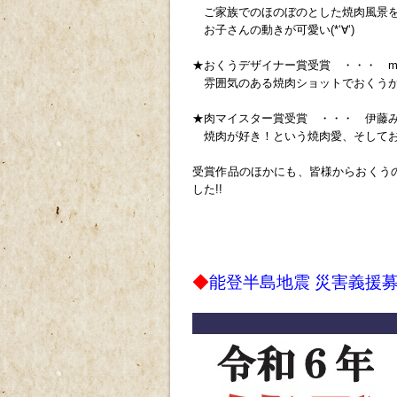
ご家族でのほのぼのとした焼肉風景を
お子さんの動きが可愛い(*‘∀‘)
★おくうデザイナー賞受賞 ・・・ ma
雰囲気のある焼肉ショットでおくうが素
★肉マイスター賞受賞 ・・・ 伊藤
焼肉が好き！という焼肉愛、そしてお
受賞作品のほかにも、皆様からおくう
した!!
ｐ
ｐ
ｐ
◆
能登半島地震 災害義援