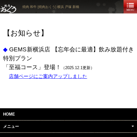
焼肉 和牛 [焼肉おくう] 横浜 戸塚 新橋
【お知らせ】
◆
GEMS新横浜店 【忘年会に最適】飲み放題付き
特別プラン
「至福コース」登場！
（2025.12.1更新）
店舗ページにご案内アップしました
HOME
メニュー