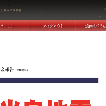
う] 横浜 戸塚 新橋
募金報告
（3/10更新）