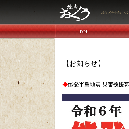
焼肉 和牛 [焼肉おく
【お知らせ】
◆
能登半島地震 災害義援