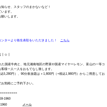
お知らせ、スタッフのまかないなど！
ています。
お願いします。
センターより衛生表彰をいただきました！
こちら
店┃☆┃
れた国産牛肉と、地元湘南地区の野菜や国産マイヤーレモン、富山の一等コ
お客様一人一人をおもてなし致します。
5,280円）、90分飲放題は＋1,800円（+税込1,980円）からご用意してお
でお気軽にご予約下さい。
=========
1960
869-1960
メール