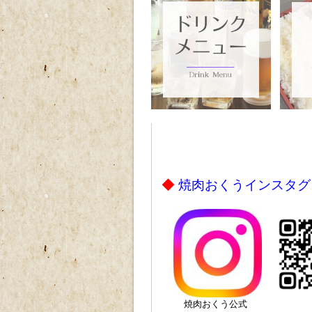
ｐ
ｐ
ｐ
◆
焼肉おくうインスタグ
ｐ
焼肉おくう公式