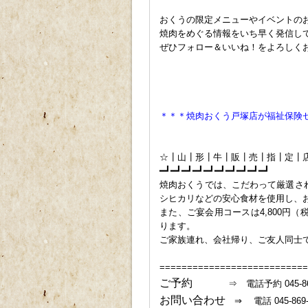
ｐ
おくうの限定メニューやイベントの
焼肉をめぐる情報をいち早く発信し
ぜひフォロー＆いいね！をよろしく
P
＊＊＊焼肉おくう戸塚店が福祉保険
ｐ
ｐ
☆┃山┃形┃牛┃販┃売┃指┃定┃
━┛━┛━┛━┛━┛━┛━┛━┛━┛━┛
焼肉おくうでは、こだわって厳選さ
シヒカリなどの安心食材を使用し、
また、ご宴会用コースは4,800円（税込
ります。
ご家族連れ、会社帰り、ご友人同士
===========================
ご予約
⇒ 電話予約 045-869-
お問い合わせ
⇒ 電話 045-