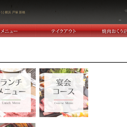
う] 横浜 戸塚 新橋