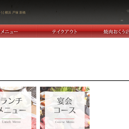
う] 横浜 戸塚 新橋