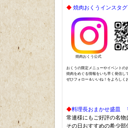
ｐ
◆
焼肉おくうインスタグ
ｐ
焼肉おくう公式
ｐ
おくうの限定メニューやイベントの
焼肉をめぐる情報をいち早く発信し
ぜひフォロー＆いいね！をよろしく
P
p
ｐ
p
◆
料理長おまかせ盛皿 ￥5
常連様にもご好評の名物
その日おすすめの希少部