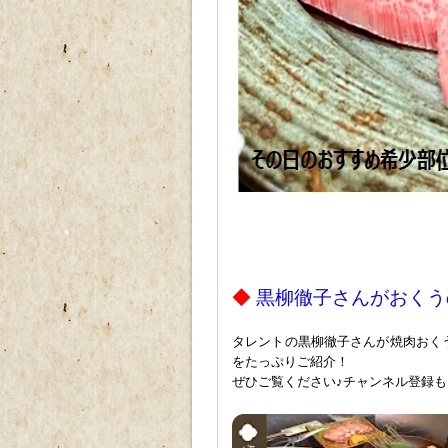
p
p
p
◆
黒柳徹子さんがおくう
タレントの
黒柳徹子さんが焼肉おく
をたっぷりご紹介！
ぜひご覧ください♪チャンネル登録もお忘