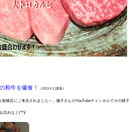
の和牛を爆食！
（2023.4.11更新）
う新橋店にご来店されました～
。徹子さんのYouTubeチャンネルでその様子
れなく(^^)/