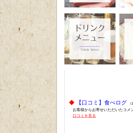
ｐ
ｐ
ｐ
ｐ
◆
【口コミ】食べログ
（2
お客様からお寄せいただいたコメ
口コミを見る
ｐ
ｐ