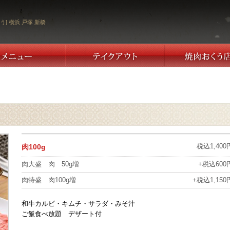
う] 横浜 戸塚 新橋
税込1,400
肉100g
肉大盛 肉 50g増
+税込600
肉特盛 肉100g増
+税込1,150
和牛カルビ・キムチ・サラダ・みそ汁
ご飯食べ放題 デザート付