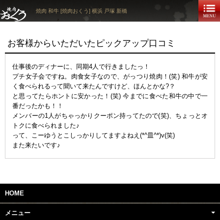
焼肉 和牛 [焼肉おくう] 横浜 戸塚 新橋
お客様からいただいたピックアップ口コミ
仕事後のディナーに、同期4人で行きましたっ！
プチ女子会ですね。肉食女子なので、がっつり焼肉！(笑) 和牛が安
く食べられるって聞いて来たんですけど、ほんとかな?？
と思ってたらホントに安かった！(笑) 今までに食べた和牛の中で一
番だったかも！！
メンバーの1人がちゃっかりクーポン持ってたので(笑)、ちょっとオ
トクに食べられました♪
って、こーゆうとこしっかりしてますよねえ(*^皿^*)v(笑)
また来たいです♪
HOME
メニュー