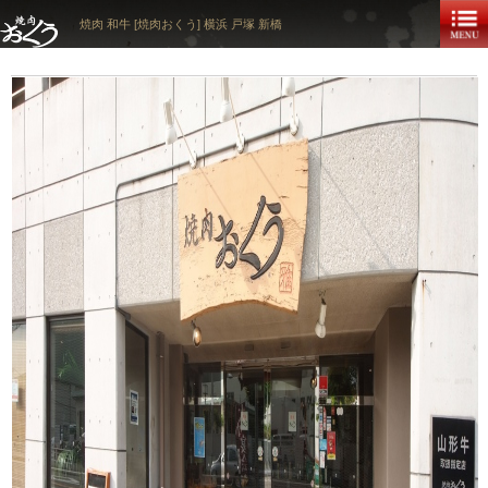
焼肉 和牛 [焼肉おくう] 横浜 戸塚 新橋