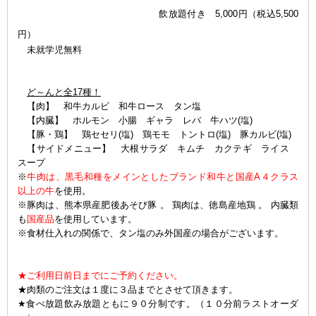
飲放題付き 5,000円（税込5,500
円）
未就学児無料
ど～んと全17種！
【肉】 和牛カルビ 和牛ロース タン塩
【内臓】 ホルモン 小腸 ギャラ レバ 牛ハツ(塩)
【豚・鶏】 鶏セセリ(塩) 鶏モモ トントロ(塩) 豚カルビ(塩)
【サイドメニュー】 大根サラダ キムチ カクテギ ライス
スープ
※
牛肉は、黒毛和種をメインとしたブランド和牛と国産A４クラス
以上の牛
を使用。
※豚肉は、熊本県産肥後あそび豚 。 鶏肉は、徳島産地鶏 。 内臓類
も
国産品
を使用しています。
※食材仕入れの関係で、タン塩のみ外国産の場合がございます。
★ご利用日前日までにご予約ください。
★肉類のご注文は１度に３品までとさせて頂きます。
★食べ放題飲み放題ともに９０分制です。（１０分前ラストオーダ