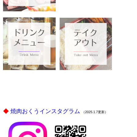
ｐ
ｐ
ｐ
◆
焼肉おくうインスタグラム
（2025.1.7更新）
ｐ