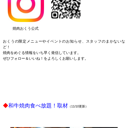
焼肉おくう公式
ｐ
おくうの限定メニューやイベントのお知らせ、スタッフのまかないな
ど！
焼肉をめぐる情報をいち早く発信しています。
ぜひフォロー＆いいね！をよろしくお願いします。
ｐ
ｐ
ｐ
ｐ
ｐ
ｐ
ｐ
◆
和牛焼肉食べ放題！取材
（11/10更新）
ｐ
ｐ