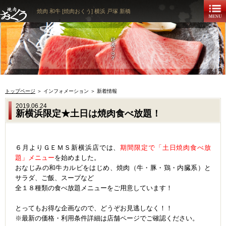
焼肉 和牛 [焼肉おくう] 横浜 戸塚 新橋
トップページ
＞ インフォメーション ＞ 新着情報
2019.06.24
新横浜限定★土日は焼肉食べ放題！
６月よりＧＥＭＳ新横浜店では、
期間限定で「土日焼肉食べ放
題」メニュー
を始めました。
おなじみの和牛カルビをはじめ、焼肉（牛・豚・鶏・内臓系）と
サラダ、ご飯、スープなど
全１８種類の食べ放題メニューをご用意しています！
とってもお得な企画なので、どうぞお見逃しなく！！
※最新の価格・利用条件詳細は店舗ページでご確認ください。