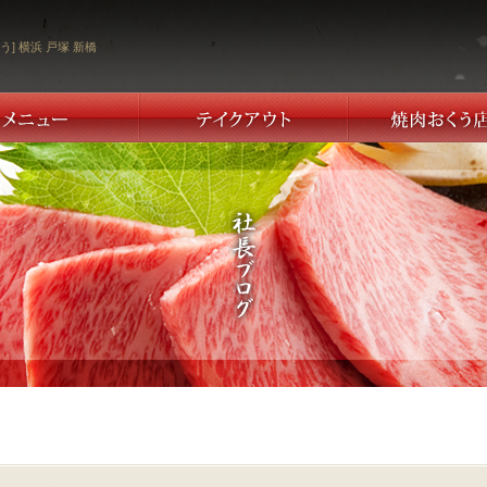
う] 横浜 戸塚 新橋