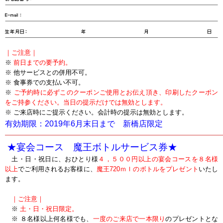
｜ご注意｜
※
前日までの要予約。
※ 他サービスとの併用不可。
※ 食事券での支払い不可。
※
ご予約時に必ずこのクーポンご使用とお伝え頂き、印刷したクーポン
をご持参ください。当日の提示だけでは無効とします。
※ ご来店時にご提示ください。会計時の提示は無効とします。
有効期限：2019年6月末日まで 新橋店限定
―――――――――――――――――――――――――――――――――
★宴会コース 魔王ボトルサービス券★
土・日・祝日に、おひとり様
４，５００円以上の宴会コースを８名様
以上
でご利用されるお客様に、
魔王720ｍｌのボトルをプレゼント
いたし
ます。
｜ご注意｜
※
土・日・祝日限定。
※
８名様以上何名様でも、
一度のご来店で一本限り
のプレゼントとな