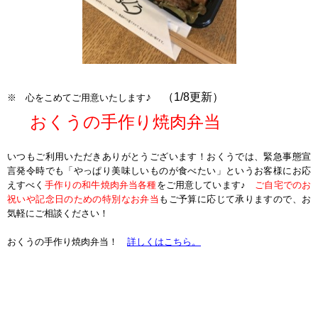
♪
（1/8更新）
※ 心をこめてご用意いたします
おくうの手作り焼肉弁当
ｐ
ｐ
いつもご利用いただきありがとうございます！おくうでは、緊急事態宣
言発令時でも「やっぱり美味しいものが食べたい」というお客様にお応
えすべく
手作りの和牛焼肉弁当各種
をご用意しています♪
ご自宅でのお
祝いや記念日のための特別なお弁当
もご予算に応じて承りますので、お
気軽にご相談ください！
おくうの手作り焼肉弁当！
詳しくはこちら。