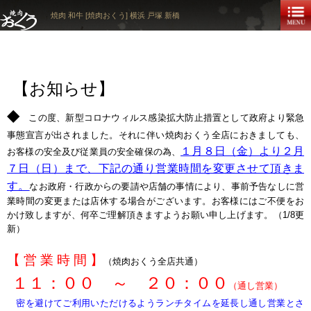
焼肉 和牛 [焼肉おくう] 横浜 戸塚 新橋
【お知らせ】
◆
この度、新型コロナウィルス感染拡大防止措置として政府より緊急
事態宣言が出されました。それに伴い焼肉おくう全店におきましても、
１月８日（金）より２月
お客様の安全及び従業員の安全確保の為、
７日（日）まで、下記の通り営業時間を変更させて頂きま
す。
なお政府・行政からの要請や店舗の事情により、事前予告なしに営
業時間の変更または店休する場合がございます。お客様にはご不便をお
かけ致しますが、何卒ご理解頂きますようお願い申し上げます。
（1/8更
新）
【 営 業 時 間 】
（
焼肉おくう全店共通）
１１：００ ～ ２０：００
（通し営業）
密を避けてご利用いただけるようランチタイムを延長し通し営業とさ