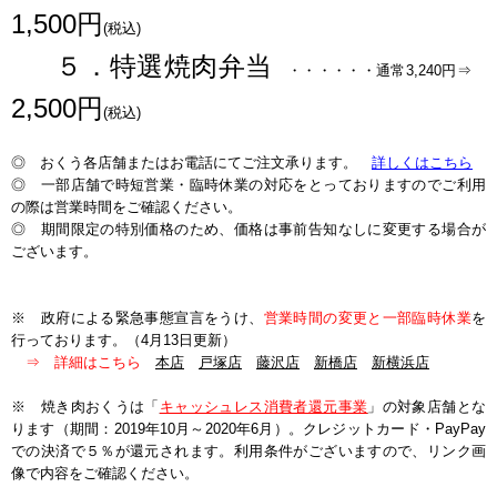
1,500円
(税込)
５．特選焼肉弁当
・・・・・・通常3,240円⇒
2,500円
(税込)
◎ おくう各店舗またはお電話にてご注文承ります。
詳しくはこちら
◎ 一部店舗で時短営業・臨時休業の対応をとっておりますのでご利用
の際は営業時間をご確認ください。
◎ 期間限定の特別価格のため、価格は事前告知なしに変更する場合が
ございます。
※ 政府による緊急事態宣言をうけ、
営業時間の変更と一部臨時休業
を
行っております。（4月13日更新）
⇒ 詳細はこちら
本店
戸塚店
藤沢店
新橋店
新横浜店
※ 焼き肉おくうは「
キャッシュレス消費者還元事業
」の対象店舗とな
ります（期間：2019年10月～2020年6月）。クレジットカード・PayPay
での決済で５％が還元されます。利用条件がございますので、リンク画
像で内容をご確認ください。