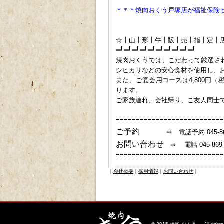
＊＊＊焼肉おくう戸塚店が福祉保険
ｐ
ｐ
☆┃山┃形┃牛┃販┃売┃指┃定┃
━┛━┛━┛━┛━┛━┛━┛━┛━┛━┛
焼肉おくうでは、こだわって厳選さ
シヒカリなどの安心食材を使用し、
また、ご宴会用コースは4,800円（税込
ります。
ご家族連れ、会社帰り、ご友人同士
===========================
ご予約
⇒ 電話予約 045-869-
お問い合わせ
⇒ 電話 045-
===========================
｜
会社概要
｜
採用情報
｜
お問い合わせ
｜