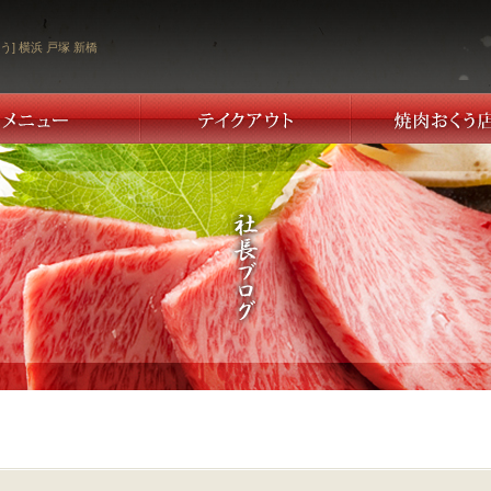
う] 横浜 戸塚 新橋