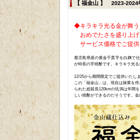
【 福金山 】 2023-2
◆キラキラ光る金が舞う
おめでたさを盛り上げ
サービス価格でご提供
鹿児島県産の黄金千貫芋を白麹で仕
が特長の芋焼酎です。キラキラ光る
12/25から期間限定でご提供いたし
この「福金山」は、現在は操業を停
られた総延長120kmの坑洞は年
しい焼酎ができるのだそうです。金