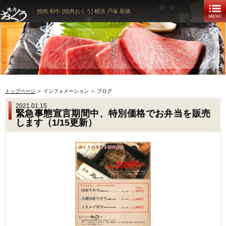
焼肉 和牛 [焼肉おくう] 横浜 戸塚 新橋
トップページ
＞ インフォメーション ＞ ブログ
2021.01.15
緊急事態宣言期間中、特別価格でお弁当を販売
します（1/15更新）