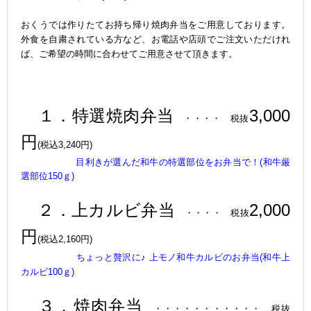
おくうでは作りたてお持ち帰り焼肉弁当をご用意しております。
外食を自粛されている方など、お電話や店頭でご注文いただけれ
ば、ご希望の時間に合わせてご用意させて頂きます。
１．特選焼肉弁当
3,000
・・・・ 税抜
円
(税込3,240円)
目利きが選んだ和牛の特選部位をお弁当で！
(和牛厳
選部位150ｇ)
２．上カルビ弁当
2,000
・・・・ 税抜
円
(税込2,160円)
ちょっと贅沢に♪ 上モノ和牛カルビのお弁当
(和牛上
カルビ100ｇ)
３．焼肉弁当
・・・・・・・・・・・
税抜