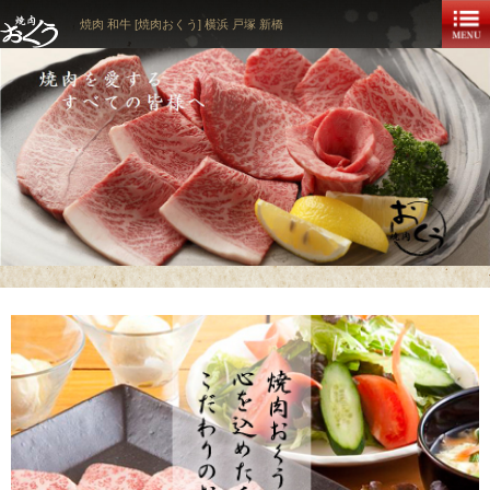
焼肉 和牛 [焼肉おくう] 横浜 戸塚 新橋