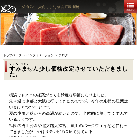
焼肉 和牛 [焼肉おくう] 横浜 戸塚 新橋
トップページ
＞ インフォメーション ＞ ブログ
2015.12.07
すみません少し価格改定させていただきまし
た。
横浜でも木々の紅葉がとても綺麗な季節になりました。
先々週に京都と大阪に行ってきたのですが、今年の京都の紅葉は
いまひとつだそうです。
夏の少雨と秋からの高温が続いたので、全体的に焼けてくすんで
いるようです。
祇園の円山公園や北大路天満宮、嵐山のパークウェイなどに行っ
てきましたが、やはりテレビのＣＭで見ている