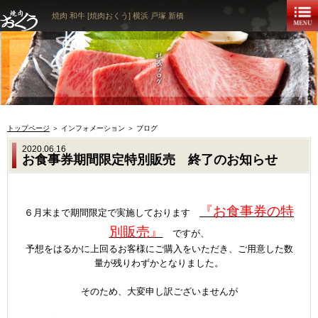
焼肉 和牛 [焼肉おくう] 横浜 戸塚 新橋
トップページ
＞ インフォメーション ＞ ブログ
2020.06.16
お食事券期間限定特別販売 終了のお知らせ
『お食事券の特
６月末まで期間限定で実施しております
別販売』
ですが、
予想をはるかに上回るお客様にご購入をいただき、ご用意した数
量が残りわずかとなりました。
ｐ
そのため、大変申し訳ございませんが
ｐ