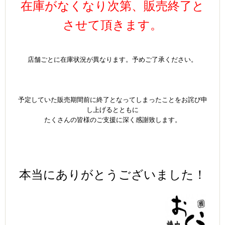
在庫がなくなり次第、販売終了と
させて頂きます。
ｐ
ｐ
店舗ごとに在庫状況が異なります。予めご了承ください。
ｐ
ｐ
ｐ
予定していた販売期間前に終了となってしまったことをお詫び申
し上げるとともに
たくさんの皆様のご支援に深く感謝致します。
ｐ
ｐ
ｐ
ｐ
本当に
ありがとうございました！
ｐ
ｐ